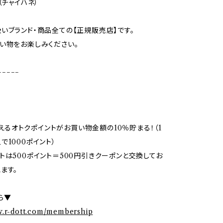
（チャイハネ）
いブランド・商品全ての【正規販売店】です。
い物をお楽しみください。
−−−−−
で使えるオトクポイントがお買い物金額の10％貯まる！（1
で1000ポイント）
トは500ポイント＝500円引きクーポンと交換してお
ます。
ら▼
w.r-dott.com/membership