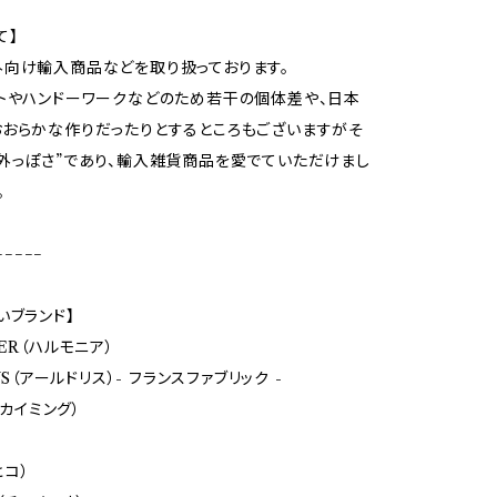
て】
向け輸入商品などを取り扱っております。
トやハンドーワークなどのため若干の個体差や、日本
おらかな作りだったりとするところもございますがそ
外っぽさ”であり、輸入雑貨商品を愛でていただけまし
。
−−−−−
いブランド】
ER（ハルモニア）
LYS（アールドリス）- フランスファブリック -
（カイミング）
ヒコ）