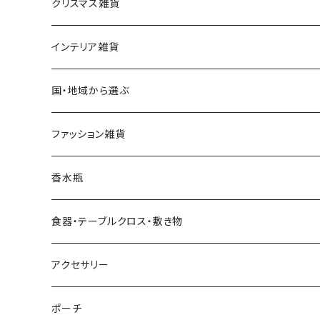
クリスマス雑貨
ハワイアンクリスマス雑貨
インテリア雑貨
クリスマスツリー
置物・オブジェ
国・地域から選ぶ
ヌードツリー（飾りなし）
クリスマスオーナメント・飾り
小物入れ・小物置き
イタリア
ファッション雑貨
そのまま飾れるツリー
くるみ割り人形オーナメント
クリスマスオブジェ・置物
スマホスタンド
チェコ
ピアス
香水瓶
すべてのツリー
不思議の国のアリスオーナメント
スノードーム
クリスマスリース
ウォールアート（壁飾り）
オランダ
腕時計
食器・テーブルクロス・敷き物
ボールオーナメント
スノードーム（LEDライト付き）
クリスマスミュージックオブジェ（音楽付きオブジェ）
ジュエリースタンド
ハワイ
バッグ
カップ・ソーサー
アクセサリー
レースオーナメント
スノードーム（LEDライト＆音楽付き）
オルゴールタイプ
ミニトートバッグ
クリスマスイルミネーションライト
キャンドルスタンド
ネパール
スリッパ
お皿（プレート）
ピアス
ポーチ