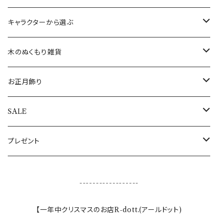
すべてのオーナメント
ウォールアート(壁飾り)
ワインホルダー
フランス
ランチョンマット
ブレスレット
クリスマスカード
キャラクターから選ぶ
敷き物
コースター
インド
敷き物
ネックレス
その他のポストカード
ALOHAマプア
木のぬくもり雑貨
キャンドル・キャンドルスタンド
トレイ（トレー）
ギリシャ
すべての食器・テーブルクロス・敷き物
指輪
すべてのポストカード
ぽれぽれ動物
お正月飾り
キャンドル
ぽれぽれコモノ
ぬいぐるみ
オーナメントスタンド
日本
エッグホルダー
全てのアクセサリー
シロクマ親子
置物・オブジェ
SALE
キャンドルスタンド
クリスマスぽれぽれ動物
トントゥドール
クリスマスカード
イルミネーションライト
ドイツ
ミニカップ
おとぎの森のくま
すべてのお正月飾り
アウトレット
プレゼント
すべてのぽれぽれ動物
すべてのクリスマス雑貨
うさぎ雑貨
スリランカ
木のクリスマス雑貨
母の日
------------------
フォトフレーム・写真立て
スペイン
干支セット
【一年中クリスマスのお店R-dott.(アールドット)