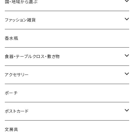
クリスマスツリー
置物・オブジェ
国・地域から選ぶ
ヌードツリー（飾りなし）
クリスマスオーナメント・飾り
小物入れ・小物置き
イタリア
ファッション雑貨
そのまま飾れるツリー
くるみ割り人形オーナメント
クリスマスオブジェ・置物
スマホスタンド
チェコ
ピアス
香水瓶
すべてのツリー
不思議の国のアリスオーナメント
スノードーム
クリスマスリース
ウォールアート（壁飾り）
オランダ
腕時計
食器・テーブルクロス・敷き物
ボールオーナメント
スノードーム（LEDライト付き）
クリスマスミュージックオブジェ（音楽付きオブジェ）
ジュエリースタンド
ハワイ
バッグ
カップ・ソーサー
アクセサリー
レースオーナメント
スノードーム（LEDライト＆音楽付き）
オルゴールタイプ
ミニトートバッグ
クリスマスイルミネーションライト
キャンドルスタンド
ネパール
スリッパ
お皿（プレート）
ピアス
ポーチ
フェルトオーナメント
すべてのスノードーム
ミュージックタイプ
オーナメントスタンド
カードスタンド
インドネシア
すべてのファッション雑貨
マグカップ
イヤリング
ポストカード
アロハオーナメント
すべてのクリスマスオブジェ
すべてのミュージックオブジェ
バリ
くま雑貨
LEDキャンドルライト
エジプト
イヤリング
テーブルクロス
腕時計
バースデーカード
文房具