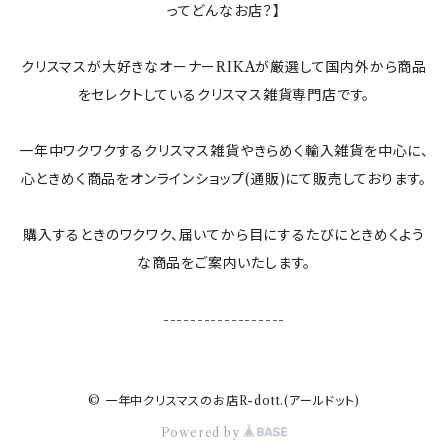
ってどんなお店？】
鏡
ポーランド
すべての木のぬくもり雑貨
クリスマスが大好きなオーナーRIKAが厳選して国内外から商品
ガラスベース(花瓶、燭台)
スウェーデン
をセレクトしているクリスマス雑貨専門店です。
カレンダー
一年中ワクワクするクリスマス雑貨やきらめく輸入雑貨を中心に、
心ときめく商品をオンラインショップ(通販)にて販売しております。
敷き物
購入するときのワクワク、届いてから目にするたびにときめくよう
な商品をご案内いたします。
ランタン
------------------
テーブルクロス
ランプ
© 一年中クリスマスのお店R-dott.(アールドット)
Powered by