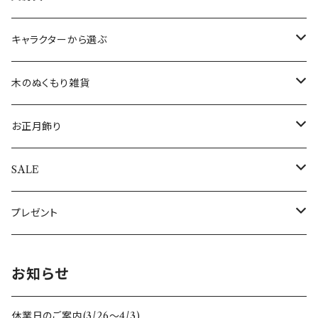
すべてのオーナメント
ウォールアート(壁飾り)
ワインホルダー
フランス
ランチョンマット
ブレスレット
クリスマスカード
キャラクターから選ぶ
敷き物
コースター
インド
敷き物
ネックレス
その他のポストカード
ALOHAマプア
木のぬくもり雑貨
キャンドル・キャンドルスタンド
トレイ（トレー）
ギリシャ
すべての食器・テーブルクロス・敷き物
指輪
すべてのポストカード
ぽれぽれ動物
お正月飾り
キャンドル
ぽれぽれコモノ
ぬいぐるみ
オーナメントスタンド
日本
エッグホルダー
全てのアクセサリー
シロクマ親子
置物・オブジェ
SALE
キャンドルスタンド
クリスマスぽれぽれ動物
トントゥドール
クリスマスカード
イルミネーションライト
ドイツ
ミニカップ
おとぎの森のくま
すべてのお正月飾り
アウトレット
プレゼント
すべてのぽれぽれ動物
すべてのクリスマス雑貨
うさぎ雑貨
スリランカ
木のクリスマス雑貨
母の日
お知らせ
フォトフレーム・写真立て
スペイン
干支セット
休業日のご案内(3/26〜4/3)