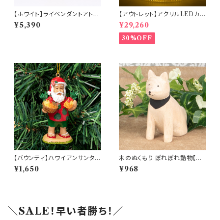
【ホワイト】ライペンダントアトマ
【アウトレット】アクリルLEDカル
イザー(am-LECZ4201)
ーセルミュージック(10350)
¥5,390
¥29,260
30%OFF
【バウンティ】ハワイアンサンタオ
木のぬくもり ぽれぽれ動物【ア
ーナメント(am-4HIP6601-B
キタイヌ】
¥1,650
¥968
OUNTY)
＼SALE！早い者勝ち！／