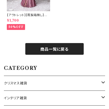
【アウトレット】【既製箱無し】ロ
ーズが主役のドライフラワーブ
¥1,700
ーケ (b8527)
50%OFF
商品一覧に戻る
CATEGORY
クリスマス雑貨
ハワイアンクリスマス雑貨
インテリア雑貨