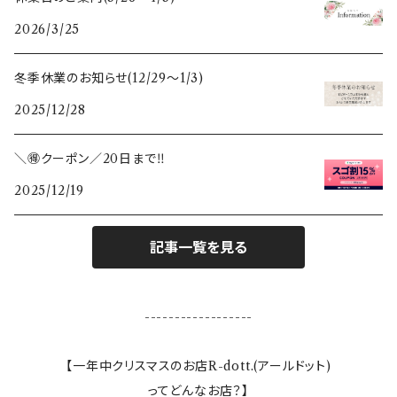
2026/3/25
鏡
ポーランド
すべての木のぬくもり雑貨
冬季休業のお知らせ(12/29〜1/3)
ガラスベース(花瓶、燭台)
スウェーデン
2025/12/28
カレンダー
＼🉐クーポン／20日まで‼️
2025/12/19
敷き物
ランタン
記事一覧を見る
テーブルクロス
------------------
ランプ
【一年中クリスマスのお店R-dott.(アールドット)
ってどんなお店？】