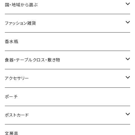
クリスマスツリー
置物・オブジェ
国・地域から選ぶ
ヌードツリー（飾りなし）
クリスマスオーナメント・飾り
小物入れ・小物置き
イタリア
ファッション雑貨
そのまま飾れるツリー
くるみ割り人形オーナメント
クリスマスオブジェ・置物
スマホスタンド
チェコ
ピアス
香水瓶
すべてのツリー
不思議の国のアリスオーナメント
スノードーム
クリスマスリース
ウォールアート（壁飾り）
オランダ
腕時計
食器・テーブルクロス・敷き物
ボールオーナメント
スノードーム（LEDライト付き）
クリスマスミュージックオブジェ（音楽付きオブジェ）
ジュエリースタンド
ハワイ
バッグ
カップ・ソーサー
アクセサリー
レースオーナメント
スノードーム（LEDライト＆音楽付き）
オルゴールタイプ
ミニトートバッグ
クリスマスイルミネーションライト
キャンドルスタンド
ネパール
スリッパ
お皿（プレート）
ピアス
ポーチ
フェルトオーナメント
すべてのスノードーム
ミュージックタイプ
オーナメントスタンド
カードスタンド
インドネシア
すべてのファッション雑貨
マグカップ
イヤリング
ポストカード
アロハオーナメント
すべてのクリスマスオブジェ
すべてのミュージックオブジェ
バリ
くま雑貨
LEDキャンドルライト
エジプト
イヤリング
テーブルクロス
腕時計
バースデーカード
文房具