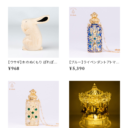
【ウサギ】木のぬくもり ぽれぽれ
【ブルー】ライペンダントアトマイ
動物
ザー(am-LECZ4201)
¥968
¥5,390