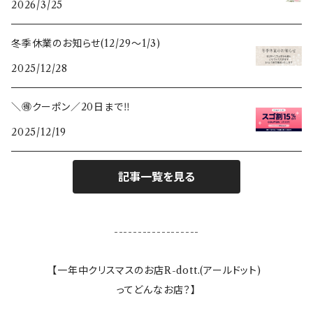
2026/3/25
鏡
ポーランド
すべての木のぬくもり雑貨
冬季休業のお知らせ(12/29〜1/3)
ガラスベース(花瓶、燭台)
スウェーデン
2025/12/28
カレンダー
＼🉐クーポン／20日まで‼️
2025/12/19
敷き物
ランタン
記事一覧を見る
テーブルクロス
------------------
ランプ
【一年中クリスマスのお店R-dott.(アールドット)
ってどんなお店？】
ぬいぐるみ