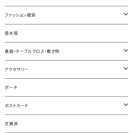
ヌードツリー（飾りなし）
クリスマスオーナメント・飾り
小物入れ・小物置き
イタリア
ファッション雑貨
そのまま飾れるツリー
くるみ割り人形オーナメント
クリスマスオブジェ・置物
スマホスタンド
チェコ
ピアス
香水瓶
すべてのツリー
不思議の国のアリスオーナメント
スノードーム
クリスマスリース
ウォールアート（壁飾り）
オランダ
腕時計
食器・テーブルクロス・敷き物
ボールオーナメント
スノードーム（LEDライト付き）
クリスマスミュージックオブジェ（音楽付きオブジェ）
ジュエリースタンド
ハワイ
バッグ
カップ・ソーサー
アクセサリー
レースオーナメント
スノードーム（LEDライト＆音楽付き）
オルゴールタイプ
ミニトートバッグ
クリスマスイルミネーションライト
キャンドルスタンド
ネパール
スリッパ
お皿（プレート）
ピアス
ポーチ
フェルトオーナメント
すべてのスノードーム
ミュージックタイプ
オーナメントスタンド
カードスタンド
インドネシア
すべてのファッション雑貨
マグカップ
イヤリング
ポストカード
アロハオーナメント
すべてのクリスマスオブジェ
すべてのミュージックオブジェ
バリ
くま雑貨
LEDキャンドルライト
エジプト
イヤリング
テーブルクロス
腕時計
バースデーカード
文房具