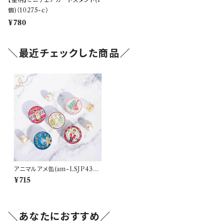
個)（10275-c）
¥780
＼最近チェックした商品／
アニマルアメ缶(am-LSJP430
7)
¥715
＼あなたにおすすめ／