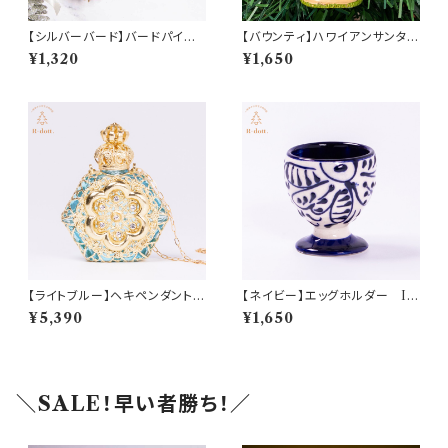
【シルバーバード】バードパイン
【バウンティ】ハワイアンサンタオ
コーンオーナメント(hr-10618-
ーナメント(am-4HIP6601-B
¥1,320
¥1,650
SL)
OUNTY)
【ライトブルー】ヘキペンダントア
【ネイビー】エッグホルダー IV
トマイザー(am-LECZ4208)
ANROS(イバンロス) (am-L
¥5,390
¥1,650
EVP4611)
＼SALE！早い者勝ち！／