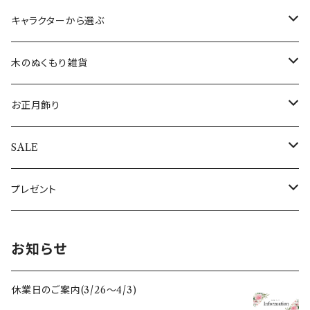
すべてのオーナメント
ウォールアート(壁飾り)
ワインホルダー
フランス
ランチョンマット
ブレスレット
クリスマスカード
キャラクターから選ぶ
敷き物
コースター
インド
敷き物
ネックレス
その他のポストカード
ALOHAマプア
木のぬくもり雑貨
キャンドル・キャンドルスタンド
トレイ（トレー）
ギリシャ
すべての食器・テーブルクロス・敷き物
指輪
すべてのポストカード
ぽれぽれ動物
お正月飾り
キャンドル
ぽれぽれコモノ
ぬいぐるみ
オーナメントスタンド
日本
エッグホルダー
全てのアクセサリー
シロクマ親子
置物・オブジェ
SALE
キャンドルスタンド
クリスマスぽれぽれ動物
トントゥドール
クリスマスカード
イルミネーションライト
ドイツ
ミニカップ
おとぎの森のくま
すべてのお正月飾り
アウトレット
プレゼント
すべてのぽれぽれ動物
すべてのクリスマス雑貨
うさぎ雑貨
スリランカ
木のクリスマス雑貨
母の日
お知らせ
フォトフレーム・写真立て
スペイン
干支セット
休業日のご案内(3/26〜4/3)