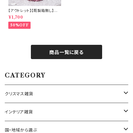
【アウトレット】【既製箱無し】ロ
ーズが主役のドライフラワーブ
¥1,700
ーケ (b8527)
50%OFF
商品一覧に戻る
CATEGORY
クリスマス雑貨
ハワイアンクリスマス雑貨
インテリア雑貨
クリスマスツリー
置物・オブジェ
国・地域から選ぶ