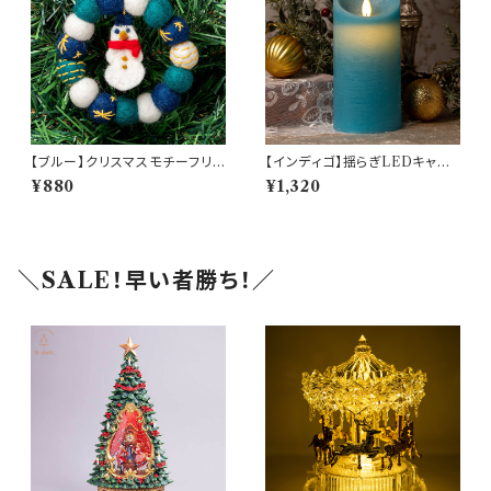
【ブルー】クリスマスモチーフリ
【インディゴ】揺らぎLEDキャン
ース(am-LNBP1304-BLUE)
ドルライト【Lサイズ(15cm)】(10
¥880
¥1,320
377)
＼SALE！早い者勝ち！／