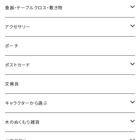
すべてのツリー
不思議の国のアリスオーナメント
スノードーム
クリスマスリース
ウォールアート（壁飾り）
オランダ
腕時計
食器・テーブルクロス・敷き物
ボールオーナメント
スノードーム（LEDライト付き）
クリスマスミュージックオブジェ（音楽付きオブジェ）
ジュエリースタンド
ハワイ
バッグ
カップ・ソーサー
アクセサリー
レースオーナメント
スノードーム（LEDライト＆音楽付き）
オルゴールタイプ
ミニトートバッグ
クリスマスイルミネーションライト
キャンドルスタンド
ネパール
スリッパ
お皿（プレート）
ピアス
ポーチ
フェルトオーナメント
すべてのスノードーム
ミュージックタイプ
オーナメントスタンド
カードスタンド
インドネシア
すべてのファッション雑貨
マグカップ
イヤリング
ポストカード
アロハオーナメント
すべてのクリスマスオブジェ
すべてのミュージックオブジェ
バリ
くま雑貨
LEDキャンドルライト
エジプト
イヤリング
テーブルクロス
腕時計
バースデーカード
文房具
すべてのオーナメント
ウォールアート(壁飾り)
ワインホルダー
フランス
ランチョンマット
ブレスレット
クリスマスカード
キャラクターから選ぶ
敷き物
コースター
インド
敷き物
ネックレス
その他のポストカード
ALOHAマプア
木のぬくもり雑貨