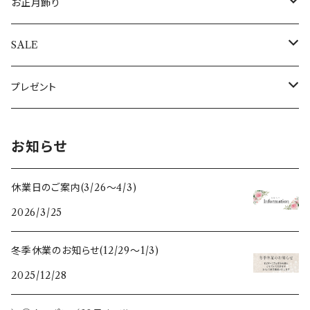
キャンドル・キャンドルスタンド
トレイ（トレー）
ギリシャ
すべての食器・テーブルクロス・敷き物
指輪
すべてのポストカード
ぽれぽれ動物
お正月飾り
キャンドル
ぽれぽれコモノ
ぬいぐるみ
オーナメントスタンド
日本
エッグホルダー
全てのアクセサリー
シロクマ親子
置物・オブジェ
SALE
キャンドルスタンド
クリスマスぽれぽれ動物
トントゥドール
クリスマスカード
イルミネーションライト
ドイツ
ミニカップ
おとぎの森のくま
すべてのお正月飾り
アウトレット
プレゼント
すべてのぽれぽれ動物
すべてのクリスマス雑貨
うさぎ雑貨
スリランカ
木のクリスマス雑貨
母の日
お知らせ
フォトフレーム・写真立て
スペイン
干支セット
休業日のご案内(3/26〜4/3)
2026/3/25
鏡
ポーランド
すべての木のぬくもり雑貨
冬季休業のお知らせ(12/29〜1/3)
ガラスベース(花瓶、燭台)
スウェーデン
2025/12/28
カレンダー