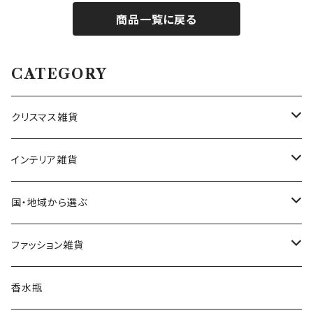
商品一覧に戻る
CATEGORY
クリスマス雑貨
ハワイアンクリスマス雑貨
インテリア雑貨
クリスマスツリー
置物・オブジェ
国・地域から選ぶ
ヌードツリー（飾りなし）
クリスマスオーナメント・飾り
小物入れ・小物置き
イタリア
ファッション雑貨
そのまま飾れるツリー
くるみ割り人形オーナメント
クリスマスオブジェ・置物
スマホスタンド
チェコ
ピアス
香水瓶