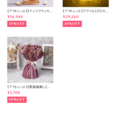
【アウトレット】【ナッツクラッカー
【アウトレット】アクリルLEDカル
ツリー】リキッドLEDスノードー
ーセルミュージック(10350)
¥16,940
¥29,260
ム【電池・USB仕様】(hr-1093
4)
30%OFF
30%OFF
【アウトレット】【既製箱無し】ロ
ーズが主役のドライフラワーブ
¥1,700
ーケ (b8527)
50%OFF