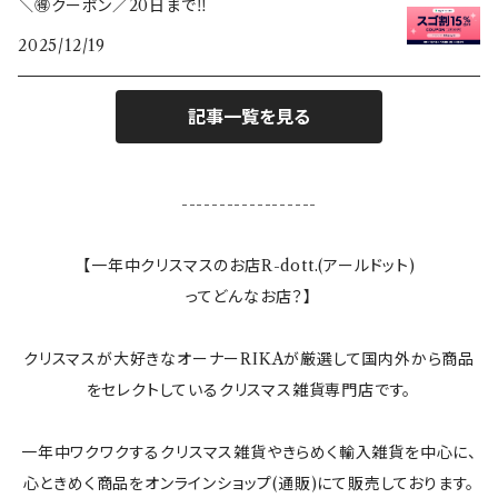
＼🉐クーポン／20日まで‼️
2025/12/19
敷き物
ランタン
記事一覧を見る
テーブルクロス
------------------
ランプ
【一年中クリスマスのお店R-dott.(アールドット)
ってどんなお店？】
ぬいぐるみ
クリスマスが大好きなオーナーRIKAが厳選して国内外から商品
すべてのインテリア雑貨
をセレクトしているクリスマス雑貨専門店です。
一年中ワクワクするクリスマス雑貨やきらめく輸入雑貨を中心に、
心ときめく商品をオンラインショップ(通販)にて販売しております。