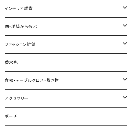
ハワイアンクリスマス雑貨
インテリア雑貨
クリスマスツリー
置物・オブジェ
国・地域から選ぶ
ヌードツリー（飾りなし）
クリスマスオーナメント・飾り
小物入れ・小物置き
イタリア
ファッション雑貨
そのまま飾れるツリー
くるみ割り人形オーナメント
クリスマスオブジェ・置物
スマホスタンド
チェコ
ピアス
香水瓶
すべてのツリー
不思議の国のアリスオーナメント
スノードーム
クリスマスリース
ウォールアート（壁飾り）
オランダ
腕時計
食器・テーブルクロス・敷き物
ボールオーナメント
スノードーム（LEDライト付き）
クリスマスミュージックオブジェ（音楽付きオブジェ）
ジュエリースタンド
ハワイ
バッグ
カップ・ソーサー
アクセサリー
レースオーナメント
スノードーム（LEDライト＆音楽付き）
オルゴールタイプ
ミニトートバッグ
クリスマスイルミネーションライト
キャンドルスタンド
ネパール
スリッパ
お皿（プレート）
ピアス
ポーチ
フェルトオーナメント
すべてのスノードーム
ミュージックタイプ