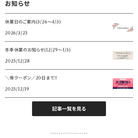
お知らせ
フォトフレーム・写真立て
スペイン
干支セット
休業日のご案内(3/26〜4/3)
2026/3/25
鏡
ポーランド
すべての木のぬくもり雑貨
冬季休業のお知らせ(12/29〜1/3)
ガラスベース(花瓶、燭台)
スウェーデン
2025/12/28
カレンダー
＼🉐クーポン／20日まで‼️
2025/12/19
敷き物
ランタン
記事一覧を見る
テーブルクロス
------------------