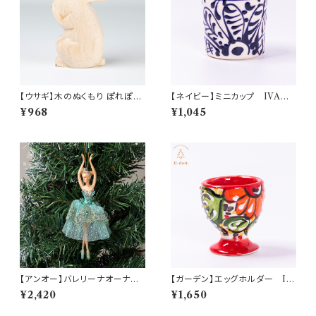
【ウサギ】木のぬくもり ぽれぽれ
【ネイビー】ミニカップ IVANR
動物
OS(イバンロス)(am-LEVP46
¥968
¥1,045
02)
【アンオー】バレリーナオーナメ
【ガーデン】エッグホルダー IV
ント(ブルー)(hr-10601-enhau
ANROS(イバンロス) (am-L
¥2,420
¥1,650
t)
EVP4611)