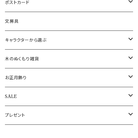
オーナメントスタンド
カードスタンド
インドネシア
すべてのファッション雑貨
マグカップ
イヤリング
ポストカード
アロハオーナメント
すべてのクリスマスオブジェ
すべてのミュージックオブジェ
バリ
くま雑貨
LEDキャンドルライト
エジプト
イヤリング
テーブルクロス
腕時計
バースデーカード
文房具
すべてのオーナメント
ウォールアート(壁飾り)
ワインホルダー
フランス
ランチョンマット
ブレスレット
クリスマスカード
キャラクターから選ぶ
敷き物
コースター
インド
敷き物
ネックレス
その他のポストカード
ALOHAマプア
木のぬくもり雑貨
キャンドル・キャンドルスタンド
トレイ（トレー）
ギリシャ
すべての食器・テーブルクロス・敷き物
指輪
すべてのポストカード
ぽれぽれ動物
お正月飾り
キャンドル
ぽれぽれコモノ
ぬいぐるみ
オーナメントスタンド
日本
エッグホルダー
全てのアクセサリー
シロクマ親子
置物・オブジェ
SALE
キャンドルスタンド
クリスマスぽれぽれ動物
トントゥドール
クリスマスカード
イルミネーションライト
ドイツ
ミニカップ
おとぎの森のくま
すべてのお正月飾り
アウトレット
プレゼント
すべてのぽれぽれ動物
すべてのクリスマス雑貨
うさぎ雑貨
スリランカ
木のクリスマス雑貨
母の日