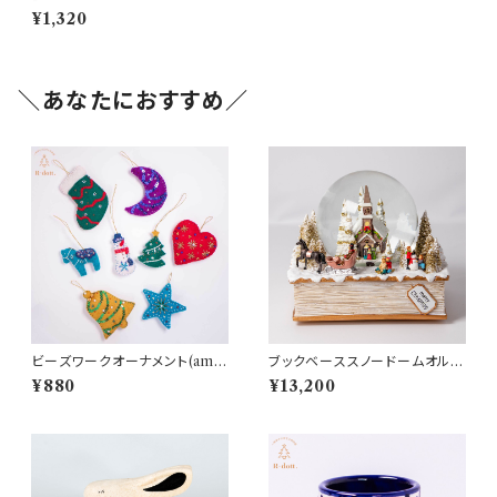
メント(am-LNBP3302-WHI
¥1,320
TE)
＼あなたにおすすめ／
ビーズワークオーナメント(am-
ブックベーススノードームオルゴ
LNBP1302)
ール(10344)
¥880
¥13,200