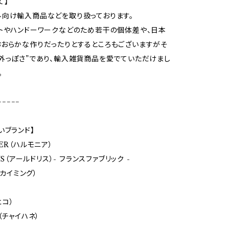
て】
向け輸入商品などを取り扱っております。
トやハンドーワークなどのため若干の個体差や、日本
おらかな作りだったりとするところもございますがそ
外っぽさ”であり、輸入雑貨商品を愛でていただけまし
。
−−−−−
いブランド】
ER（ハルモニア）
LYS（アールドリス）- フランスファブリック -
（カイミング）
ヒコ）
（チャイハネ）