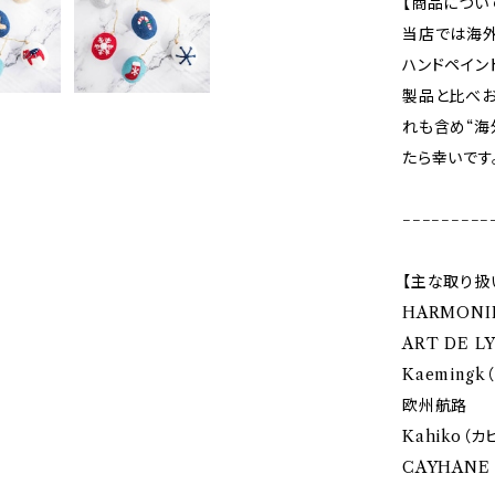
【商品につい
当店では海外
ハンドペイン
製品と比べお
れも含め“海
たら幸いです
−−−−−−−−−
【主な取り扱
HARMONI
ART DE 
Kaemingk
欧州航路
Kahiko（カ
CAYHANE