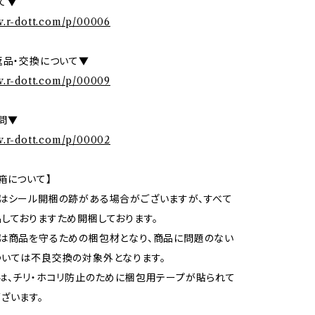
て▼
w.r-dott.com/p/00006
返品・交換について▼
w.r-dott.com/p/00009
問▼
w.r-dott.com/p/00002
箱について】
はシール開梱の跡がある場合がございますが、すべて
しておりますため開梱しております。
は商品を守るための梱包材となり、商品に問題のない
いては不良交換の対象外となります。
は、チリ・ホコリ防止のために梱包用テープが貼られて
ざいます。