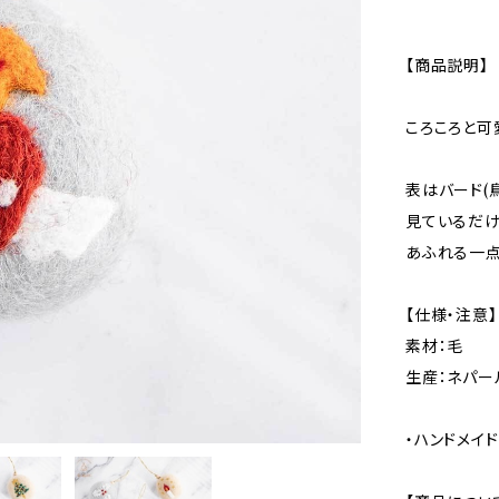
【商品説明】
ころころと可
表はバード(
見ているだけ
あふれる一点
【仕様・注意】
素材：毛
生産：ネパー
・ハンドメイ