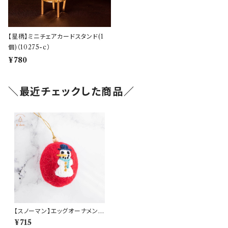
【星柄】ミニチェアカードスタンド(1
個)（10275-c）
¥780
＼最近チェックした商品／
【スノーマン】エッグオーナメント
(am-LNBP1301-SNOWMA
¥715
N)