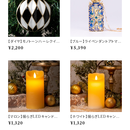
【ダイヤ】モノトーンハーレクイン
【ブルー】ライペンダントアトマイ
グラスボールオーナメント(hr-1
ザー(am-LECZ4201)
¥2,200
¥5,390
0319-diamond)
【マロン】揺らぎLEDキャンドル
【ホワイト】揺らぎLEDキャンド
ライト【Lサイズ(15cm)】(1037
ルライト【Lサイズ(15cm)】 (833
¥1,320
¥1,320
3)
1)