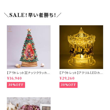
＼SALE！早い者勝ち！／
【アウトレット】【ナッツクラッカー
【アウトレット】アクリルLEDカル
ツリー】リキッドLEDスノードー
ーセルミュージック(10350)
¥16,940
¥29,260
ム【電池・USB仕様】(hr-1093
4)
30%OFF
30%OFF