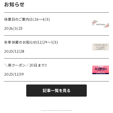
お知らせ
フォトフレーム・写真立て
スペイン
干支セット
休業日のご案内(3/26〜4/3)
2026/3/25
鏡
ポーランド
すべての木のぬくもり雑貨
冬季休業のお知らせ(12/29〜1/3)
ガラスベース(花瓶、燭台)
スウェーデン
2025/12/28
カレンダー
＼🉐クーポン／20日まで‼️
2025/12/19
敷き物
ランタン
記事一覧を見る
テーブルクロス
------------------