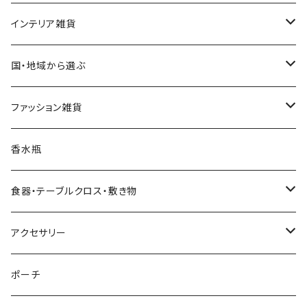
ハワイアンクリスマス雑貨
インテリア雑貨
クリスマスツリー
置物・オブジェ
国・地域から選ぶ
ヌードツリー（飾りなし）
クリスマスオーナメント・飾り
小物入れ・小物置き
イタリア
ファッション雑貨
そのまま飾れるツリー
くるみ割り人形オーナメント
クリスマスオブジェ・置物
スマホスタンド
チェコ
ピアス
香水瓶
すべてのツリー
不思議の国のアリスオーナメント
スノードーム
クリスマスリース
ウォールアート（壁飾り）
オランダ
腕時計
食器・テーブルクロス・敷き物
ボールオーナメント
スノードーム（LEDライト付き）
クリスマスミュージックオブジェ（音楽付きオブジェ）
ジュエリースタンド
ハワイ
バッグ
カップ・ソーサー
アクセサリー
レースオーナメント
スノードーム（LEDライト＆音楽付き）
オルゴールタイプ
ミニトートバッグ
クリスマスイルミネーションライト
キャンドルスタンド
ネパール
スリッパ
お皿（プレート）
ピアス
ポーチ
フェルトオーナメント
すべてのスノードーム