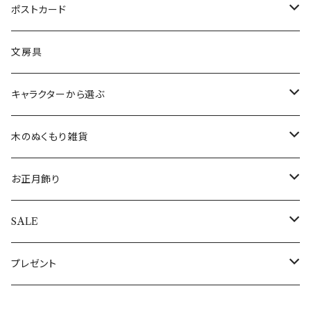
ミュージックタイプ
オーナメントスタンド
カードスタンド
インドネシア
すべてのファッション雑貨
マグカップ
イヤリング
ポストカード
アロハオーナメント
すべてのクリスマスオブジェ
すべてのミュージックオブジェ
バリ
くま雑貨
LEDキャンドルライト
エジプト
イヤリング
テーブルクロス
腕時計
バースデーカード
文房具
すべてのオーナメント
ウォールアート(壁飾り)
ワインホルダー
フランス
ランチョンマット
ブレスレット
クリスマスカード
キャラクターから選ぶ
敷き物
コースター
インド
敷き物
ネックレス
その他のポストカード
ALOHAマプア
木のぬくもり雑貨
キャンドル・キャンドルスタンド
トレイ（トレー）
ギリシャ
すべての食器・テーブルクロス・敷き物
指輪
すべてのポストカード
ぽれぽれ動物
お正月飾り
キャンドル
ぽれぽれコモノ
ぬいぐるみ
オーナメントスタンド
日本
エッグホルダー
全てのアクセサリー
シロクマ親子
置物・オブジェ
SALE
キャンドルスタンド
クリスマスぽれぽれ動物
トントゥドール
クリスマスカード
イルミネーションライト
ドイツ
ミニカップ
おとぎの森のくま
すべてのお正月飾り
アウトレット
プレゼント
すべてのぽれぽれ動物
すべてのクリスマス雑貨
うさぎ雑貨
スリランカ
木のクリスマス雑貨
母の日