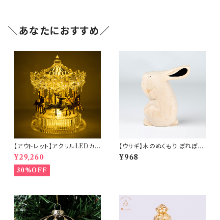
＼あなたにおすすめ／
【アウトレット】アクリルLEDカル
【ウサギ】木のぬくもり ぽれぽれ
ーセルミュージック(10350)
動物
¥29,260
¥968
30%OFF