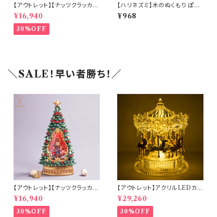
【アウトレット】【ナッツクラッカー
【ハリネズミ】木のぬくもり ぽれ
ツリー】リキッドLEDスノードー
ぽれ動物
¥16,940
¥968
ム【電池・USB仕様】(hr-1093
4)
30%OFF
＼SALE！早い者勝ち！／
【アウトレット】【ナッツクラッカー
【アウトレット】アクリルLEDカル
ツリー】リキッドLEDスノードー
ーセルミュージック(10350)
¥16,940
¥29,260
ム【電池・USB仕様】(hr-1093
4)
30%OFF
30%OFF