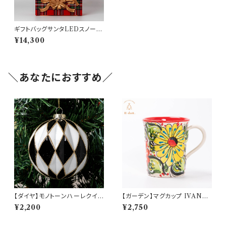
ギフトバッグサンタLEDスノード
ーム(hr-10657)
¥14,300
＼あなたにおすすめ／
【ダイヤ】モノトーンハーレクイン
【ガーデン】マグカップ IVANR
グラスボールオーナメント(hr-1
OS(イバンロス)(am-LEVP46
¥2,200
¥2,750
0319-diamond)
01)