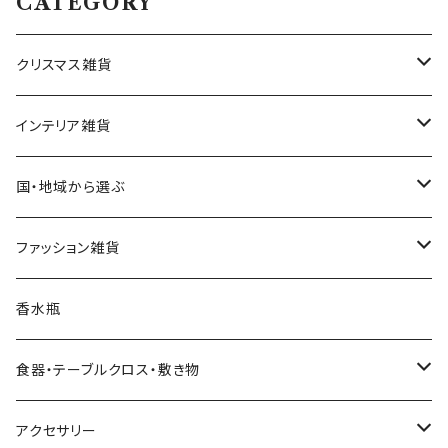
CATEGORY
クリスマス雑貨
ハワイアンクリスマス雑貨
インテリア雑貨
クリスマスツリー
置物・オブジェ
国・地域から選ぶ
ヌードツリー（飾りなし）
クリスマスオーナメント・飾り
小物入れ・小物置き
イタリア
ファッション雑貨
そのまま飾れるツリー
くるみ割り人形オーナメント
クリスマスオブジェ・置物
スマホスタンド
チェコ
ピアス
香水瓶
すべてのツリー
不思議の国のアリスオーナメント
スノードーム
クリスマスリース
ウォールアート（壁飾り）
オランダ
腕時計
食器・テーブルクロス・敷き物
ボールオーナメント
スノードーム（LEDライト付き）
クリスマスミュージックオブジェ（音楽付きオブジェ）
ジュエリースタンド
ハワイ
バッグ
カップ・ソーサー
アクセサリー