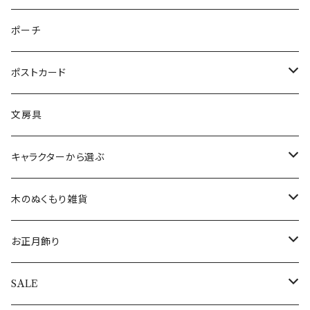
レースオーナメント
スノードーム（LEDライト＆音楽付き）
オルゴールタイプ
ミニトートバッグ
クリスマスイルミネーションライト
キャンドルスタンド
ネパール
スリッパ
お皿（プレート）
ピアス
ポーチ
フェルトオーナメント
すべてのスノードーム
ミュージックタイプ
オーナメントスタンド
カードスタンド
インドネシア
すべてのファッション雑貨
マグカップ
イヤリング
ポストカード
アロハオーナメント
すべてのクリスマスオブジェ
すべてのミュージックオブジェ
バリ
くま雑貨
LEDキャンドルライト
エジプト
イヤリング
テーブルクロス
腕時計
バースデーカード
文房具
すべてのオーナメント
ウォールアート(壁飾り)
ワインホルダー
フランス
ランチョンマット
ブレスレット
クリスマスカード
キャラクターから選ぶ
敷き物
コースター
インド
敷き物
ネックレス
その他のポストカード
ALOHAマプア
木のぬくもり雑貨
キャンドル・キャンドルスタンド
トレイ（トレー）
ギリシャ
すべての食器・テーブルクロス・敷き物
指輪
すべてのポストカード
ぽれぽれ動物
お正月飾り
キャンドル
ぽれぽれコモノ
ぬいぐるみ
オーナメントスタンド
日本
エッグホルダー
全てのアクセサリー
シロクマ親子
置物・オブジェ
SALE