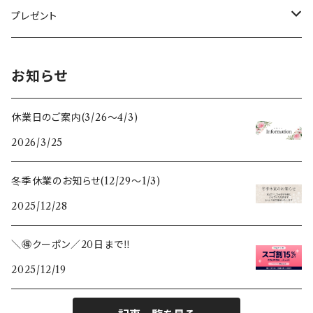
キャンドルスタンド
クリスマスぽれぽれ動物
トントゥドール
クリスマスカード
イルミネーションライト
ドイツ
ミニカップ
おとぎの森のくま
すべてのお正月飾り
アウトレット
プレゼント
すべてのぽれぽれ動物
すべてのクリスマス雑貨
うさぎ雑貨
スリランカ
木のクリスマス雑貨
母の日
お知らせ
フォトフレーム・写真立て
スペイン
干支セット
休業日のご案内(3/26〜4/3)
2026/3/25
鏡
ポーランド
すべての木のぬくもり雑貨
冬季休業のお知らせ(12/29〜1/3)
ガラスベース(花瓶、燭台)
スウェーデン
2025/12/28
カレンダー
＼🉐クーポン／20日まで‼️
2025/12/19
敷き物