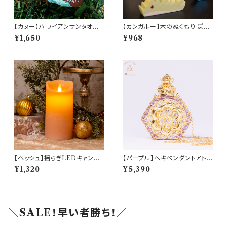
【カヌー】ハワイアンサンタオー
【カンガルー】木のぬくもり ぽれ
ナメント(am-4HIP6601-CA
ぽれ動物
¥1,650
¥968
NOEING)
【ペッシュ】揺らぎLEDキャンド
【パープル】ヘキペンダントアトマ
ルライト【Lサイズ(15cm)】 (103
イザー(am-LECZ4208)
¥1,320
¥5,390
75)
＼SALE！早い者勝ち！／