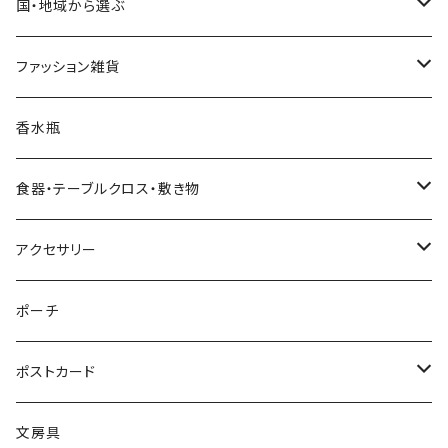
クリスマスツリー
置物・オブジェ
国・地域から選ぶ
ヌードツリー（飾りなし）
クリスマスオーナメント・飾り
小物入れ・小物置き
イタリア
ファッション雑貨
そのまま飾れるツリー
くるみ割り人形オーナメント
クリスマスオブジェ・置物
スマホスタンド
チェコ
ピアス
香水瓶
すべてのツリー
不思議の国のアリスオーナメント
スノードーム
クリスマスリース
ウォールアート（壁飾り）
オランダ
腕時計
食器・テーブルクロス・敷き物
ボールオーナメント
スノードーム（LEDライト付き）
クリスマスミュージックオブジェ（音楽付きオブジェ）
ジュエリースタンド
ハワイ
バッグ
カップ・ソーサー
アクセサリー
レースオーナメント
スノードーム（LEDライト＆音楽付き）
オルゴールタイプ
ミニトートバッグ
クリスマスイルミネーションライト
キャンドルスタンド
ネパール
スリッパ
お皿（プレート）
ピアス
ポーチ
フェルトオーナメント
すべてのスノードーム
ミュージックタイプ
オーナメントスタンド
カードスタンド
インドネシア
すべてのファッション雑貨
マグカップ
イヤリング
ポストカード
アロハオーナメント
すべてのクリスマスオブジェ
すべてのミュージックオブジェ
バリ
くま雑貨
LEDキャンドルライト
エジプト
イヤリング
テーブルクロス
腕時計
バースデーカード
文房具