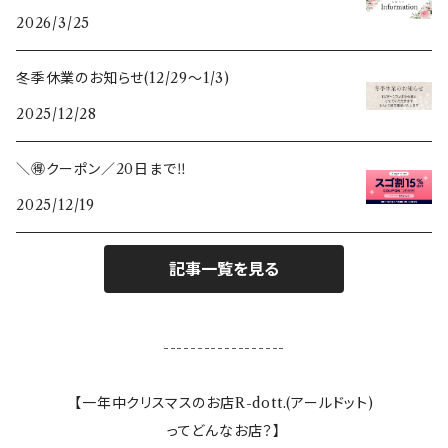
2026/3/25
鏡
ポーランド
すべての木のぬくもり雑貨
冬季休業のお知らせ(12/29〜1/3)
ガラスベース(花瓶、燭台)
スウェーデン
2025/12/28
カレンダー
＼🉐クーポン／20日まで‼️
2025/12/19
敷き物
ランタン
記事一覧を見る
テーブルクロス
------------------
ランプ
【一年中クリスマスのお店R-dott.(アールドット)
ってどんなお店？】