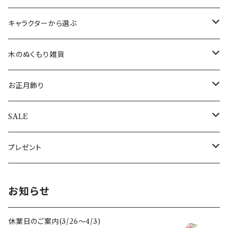
すべてのオーナメント
ウォールアート(壁飾り)
ワインホルダー
フランス
ランチョンマット
ブレスレット
クリスマスカード
キャラクターから選ぶ
敷き物
コースター
インド
敷き物
ネックレス
その他のポストカード
ALOHAマプア
木のぬくもり雑貨
キャンドル・キャンドルスタンド
トレイ（トレー）
ギリシャ
すべての食器・テーブルクロス・敷き物
指輪
すべてのポストカード
ぽれぽれ動物
お正月飾り
キャンドル
ぽれぽれコモノ
ぬいぐるみ
オーナメントスタンド
日本
エッグホルダー
全てのアクセサリー
シロクマ親子
置物・オブジェ
SALE
キャンドルスタンド
クリスマスぽれぽれ動物
トントゥドール
クリスマスカード
イルミネーションライト
ドイツ
ミニカップ
おとぎの森のくま
すべてのお正月飾り
アウトレット
プレゼント
すべてのぽれぽれ動物
すべてのクリスマス雑貨
うさぎ雑貨
スリランカ
木のクリスマス雑貨
母の日
お知らせ
フォトフレーム・写真立て
スペイン
干支セット
休業日のご案内(3/26〜4/3)