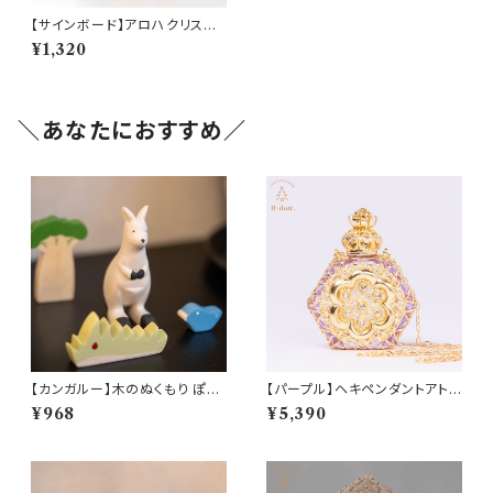
【サインボード】アロハクリスマ
スサインボード(am-42HP331
¥1,320
0-SIGN BOARD)
＼あなたにおすすめ／
【カンガルー】木のぬくもり ぽれ
【パープル】ヘキペンダントアトマ
ぽれ動物
イザー(am-LECZ4208)
¥968
¥5,390