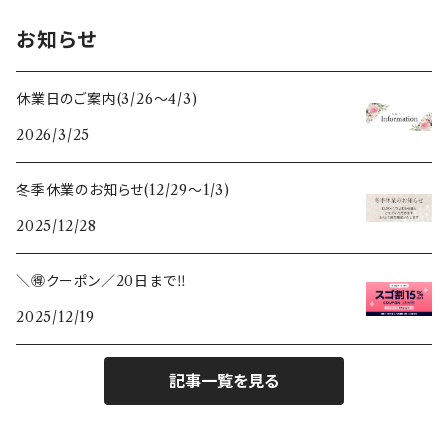
すべてのぽれぽれ動物
すべてのクリスマス雑貨
うさぎ雑貨
スリランカ
木のクリスマス雑貨
母の日
お知らせ
フォトフレーム・写真立て
スペイン
干支セット
休業日のご案内(3/26〜4/3)
2026/3/25
鏡
ポーランド
すべての木のぬくもり雑貨
冬季休業のお知らせ(12/29〜1/3)
ガラスベース(花瓶、燭台)
スウェーデン
2025/12/28
カレンダー
＼🉐クーポン／20日まで‼️
2025/12/19
敷き物
ランタン
記事一覧を見る
テーブルクロス