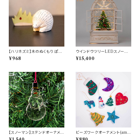
【ハリネズミ】木のぬくもり ぽれ
ウインドウツリーLEDスノード
ぽれ動物
ーム(hr-10655)
¥968
¥15,400
【スノーマン】ステンドオーナメン
ビーズワークオーナメント(am-
ト(am-LBXP3304-SNOWM
LNBP1302)
¥1,540
¥880