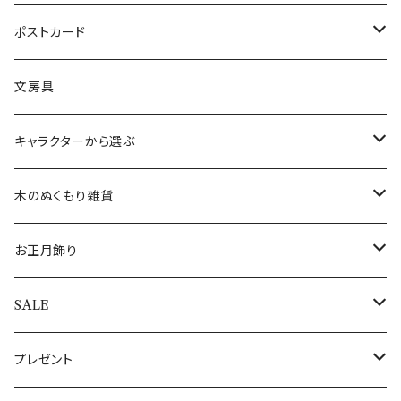
フェルトオーナメント
すべてのスノードーム
ミュージックタイプ
オーナメントスタンド
カードスタンド
インドネシア
すべてのファッション雑貨
マグカップ
イヤリング
ポストカード
アロハオーナメント
すべてのクリスマスオブジェ
すべてのミュージックオブジェ
バリ
くま雑貨
LEDキャンドルライト
エジプト
イヤリング
テーブルクロス
腕時計
バースデーカード
文房具
すべてのオーナメント
ウォールアート(壁飾り)
ワインホルダー
フランス
ランチョンマット
ブレスレット
クリスマスカード
キャラクターから選ぶ
敷き物
コースター
インド
敷き物
ネックレス
その他のポストカード
ALOHAマプア
木のぬくもり雑貨
キャンドル・キャンドルスタンド
トレイ（トレー）
ギリシャ
すべての食器・テーブルクロス・敷き物
指輪
すべてのポストカード
ぽれぽれ動物
お正月飾り
キャンドル
ぽれぽれコモノ
ぬいぐるみ
オーナメントスタンド
日本
エッグホルダー
全てのアクセサリー
シロクマ親子
置物・オブジェ
SALE
キャンドルスタンド
クリスマスぽれぽれ動物
トントゥドール
クリスマスカード
イルミネーションライト
ドイツ
ミニカップ
おとぎの森のくま
すべてのお正月飾り
アウトレット
プレゼント