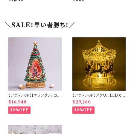
AN)
＼SALE！早い者勝ち！／
【アウトレット】【ナッツクラッカー
【アウトレット】アクリルLEDカル
ツリー】リキッドLEDスノードー
ーセルミュージック(10350)
¥16,940
¥29,260
ム【電池・USB仕様】(hr-1093
4)
30%OFF
30%OFF