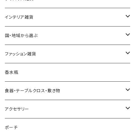
ハワイアンクリスマス雑貨
インテリア雑貨
クリスマスツリー
置物・オブジェ
国・地域から選ぶ
ヌードツリー（飾りなし）
クリスマスオーナメント・飾り
小物入れ・小物置き
イタリア
ファッション雑貨
そのまま飾れるツリー
くるみ割り人形オーナメント
クリスマスオブジェ・置物
スマホスタンド
チェコ
ピアス
香水瓶
すべてのツリー
不思議の国のアリスオーナメント
スノードーム
クリスマスリース
ウォールアート（壁飾り）
オランダ
腕時計
食器・テーブルクロス・敷き物
ボールオーナメント
スノードーム（LEDライト付き）
クリスマスミュージックオブジェ（音楽付きオブジェ）
ジュエリースタンド
ハワイ
バッグ
カップ・ソーサー
アクセサリー
レースオーナメント
スノードーム（LEDライト＆音楽付き）
オルゴールタイプ
ミニトートバッグ
クリスマスイルミネーションライト
キャンドルスタンド
ネパール
スリッパ
お皿（プレート）
ピアス
ポーチ