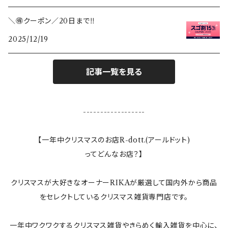
カレンダー
＼🉐クーポン／20日まで‼️
2025/12/19
敷き物
ランタン
記事一覧を見る
テーブルクロス
------------------
ランプ
【一年中クリスマスのお店R-dott.(アールドット)
ってどんなお店？】
ぬいぐるみ
クリスマスが大好きなオーナーRIKAが厳選して国内外から商品
すべてのインテリア雑貨
をセレクトしているクリスマス雑貨専門店です。
一年中ワクワクするクリスマス雑貨やきらめく輸入雑貨を中心に、