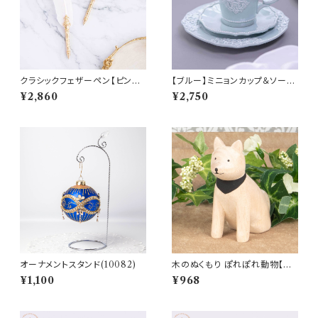
クラシックフェザーペン【ピンク・
【ブルー】ミニョンカップ＆ソーサ
グレー】ペンホルダー、レフィル
ー (800011)
¥2,860
¥2,750
付き(hr-10929-10930)
オーナメントスタンド(10082)
木のぬくもり ぽれぽれ動物【ア
キタイヌ】
¥1,100
¥968