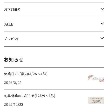
キャンドル・キャンドルスタンド
トレイ（トレー）
ギリシャ
すべての食器・テーブルクロス・敷き物
指輪
すべてのポストカード
ぽれぽれ動物
お正月飾り
キャンドル
ぽれぽれコモノ
ぬいぐるみ
オーナメントスタンド
日本
エッグホルダー
全てのアクセサリー
シロクマ親子
置物・オブジェ
SALE
キャンドルスタンド
クリスマスぽれぽれ動物
トントゥドール
クリスマスカード
イルミネーションライト
ドイツ
ミニカップ
おとぎの森のくま
すべてのお正月飾り
アウトレット
プレゼント
すべてのぽれぽれ動物
すべてのクリスマス雑貨
うさぎ雑貨
スリランカ
木のクリスマス雑貨
母の日
お知らせ
フォトフレーム・写真立て
スペイン
干支セット
休業日のご案内(3/26〜4/3)
2026/3/25
鏡
ポーランド
すべての木のぬくもり雑貨
冬季休業のお知らせ(12/29〜1/3)
ガラスベース(花瓶、燭台)
スウェーデン
2025/12/28