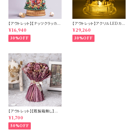
【アウトレット】【ナッツクラッカー
【アウトレット】アクリルLEDカル
ツリー】リキッドLEDスノードー
ーセルミュージック(10350)
¥16,940
¥29,260
ム【電池・USB仕様】(hr-1093
4)
30%OFF
30%OFF
【アウトレット】【既製箱無し】ロ
ーズが主役のドライフラワーブ
¥1,700
ーケ (b8527)
50%OFF