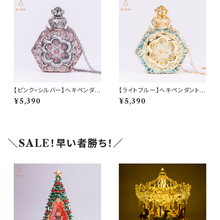
【ピンク×シルバー】ヘキペンダン
【ライトブルー】ヘキペンダントア
トアトマイザー(am-LECZ420
トマイザー(am-LECZ4208)
¥5,390
¥5,390
8)
＼SALE！早い者勝ち！／