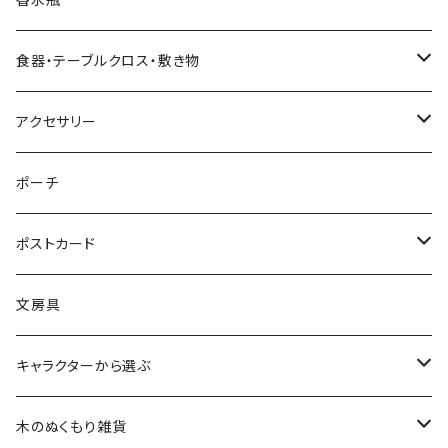
すべてのツリー
不思議の国のアリスオーナメント
スノードーム
クリスマスリース
ウォールアート（壁飾り）
オランダ
腕時計
食器・テーブルクロス・敷き物
ボールオーナメント
スノードーム（LEDライト付き）
クリスマスミュージックオブジェ（音楽付きオブジェ）
ジュエリースタンド
ハワイ
バッグ
カップ・ソーサー
アクセサリー
レースオーナメント
スノードーム（LEDライト＆音楽付き）
オルゴールタイプ
ミニトートバッグ
クリスマスイルミネーションライト
キャンドルスタンド
ネパール
スリッパ
お皿（プレート）
ピアス
ポーチ
フェルトオーナメント
すべてのスノードーム
ミュージックタイプ
オーナメントスタンド
カードスタンド
インドネシア
すべてのファッション雑貨
マグカップ
イヤリング
ポストカード
アロハオーナメント
すべてのクリスマスオブジェ
すべてのミュージックオブジェ
バリ
くま雑貨
LEDキャンドルライト
エジプト
イヤリング
テーブルクロス
腕時計
バースデーカード
文房具
すべてのオーナメント
ウォールアート(壁飾り)
ワインホルダー
フランス
ランチョンマット
ブレスレット
クリスマスカード
キャラクターから選ぶ
敷き物
コースター
インド
敷き物
ネックレス
その他のポストカード
ALOHAマプア
木のぬくもり雑貨