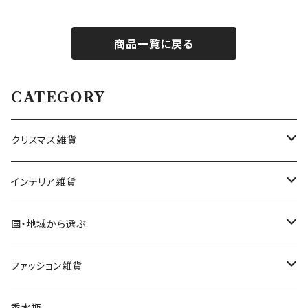
商品一覧に戻る
CATEGORY
クリスマス雑貨
ハワイアンクリスマス雑貨
インテリア雑貨
クリスマスツリー
置物・オブジェ
国・地域から選ぶ
ヌードツリー（飾りなし）
クリスマスオーナメント・飾り
小物入れ・小物置き
イタリア
ファッション雑貨
そのまま飾れるツリー
くるみ割り人形オーナメント
クリスマスオブジェ・置物
スマホスタンド
チェコ
ピアス
香水瓶