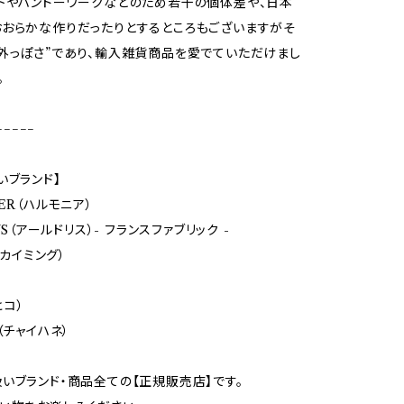
トやハンドーワークなどのため若干の個体差や、日本
おらかな作りだったりとするところもございますがそ
外っぽさ”であり、輸入雑貨商品を愛でていただけまし
。
−−−−−
いブランド】
ER（ハルモニア）
LYS（アールドリス）- フランスファブリック -
（カイミング）
ヒコ）
（チャイハネ）
いブランド・商品全ての【正規販売店】です。