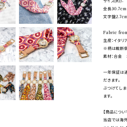
サイズ(約)：
全長30.7cm
文字盤2.7c
Fabric fro
生産：イタリ
※柄は裁断個
素材：合金 
一年保証は
だきます。
ぶつけてしま
ます。
【商品につい
当店では海外