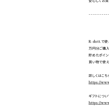
安心してお買
−−−−−−−−−
R-dott.
万円分ご購入
貯めたポイン
買い物で使え
詳しくはこち
https://ww
ギフトについ
https://ww