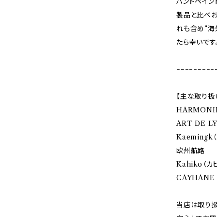
ハンドペイン
製品と比べお
れも含め“海
たら幸いです
−−−−−−−−−
【主な取り扱
HARMONI
ART DE 
Kaemingk
欧州航路
Kahiko（カ
CAYHANE
当店は取り扱