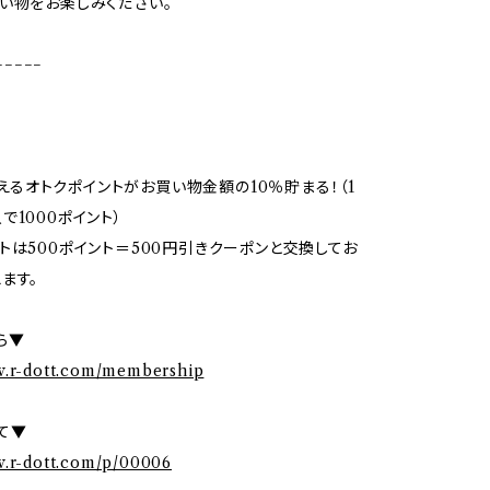
い物をお楽しみください。
−−−−−
で使えるオトクポイントがお買い物金額の10％貯まる！（1
で1000ポイント）
トは500ポイント＝500円引きクーポンと交換してお
ます。
ら▼
w.r-dott.com/membership
て▼
w.r-dott.com/p/00006