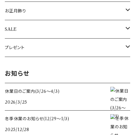
キャンドル・キャンドルスタンド
トレイ（トレー）
ギリシャ
すべての食器・テーブルクロス・敷き物
指輪
すべてのポストカード
ぽれぽれ動物
お正月飾り
キャンドル
ぽれぽれコモノ
ぬいぐるみ
オーナメントスタンド
日本
エッグホルダー
全てのアクセサリー
シロクマ親子
置物・オブジェ
SALE
キャンドルスタンド
クリスマスぽれぽれ動物
トントゥドール
クリスマスカード
イルミネーションライト
ドイツ
ミニカップ
おとぎの森のくま
すべてのお正月飾り
アウトレット
プレゼント
すべてのぽれぽれ動物
すべてのクリスマス雑貨
うさぎ雑貨
スリランカ
木のクリスマス雑貨
母の日
お知らせ
フォトフレーム・写真立て
スペイン
干支セット
休業日のご案内(3/26〜4/3)
2026/3/25
鏡
ポーランド
すべての木のぬくもり雑貨
冬季休業のお知らせ(12/29〜1/3)
ガラスベース(花瓶、燭台)
スウェーデン
2025/12/28