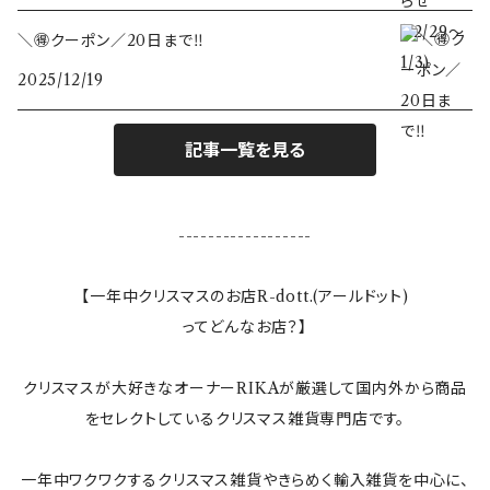
カレンダー
＼🉐クーポン／20日まで‼️
2025/12/19
敷き物
ランタン
記事一覧を見る
テーブルクロス
------------------
ランプ
【一年中クリスマスのお店R-dott.(アールドット)
ってどんなお店？】
ぬいぐるみ
クリスマスが大好きなオーナーRIKAが厳選して国内外から商品
すべてのインテリア雑貨
をセレクトしているクリスマス雑貨専門店です。
一年中ワクワクするクリスマス雑貨やきらめく輸入雑貨を中心に、