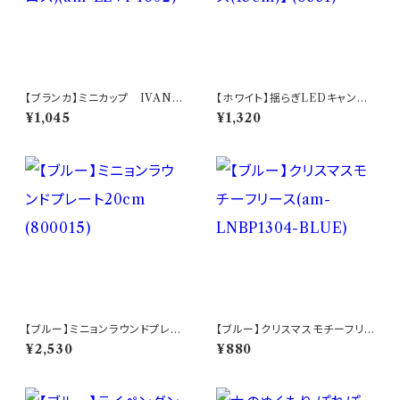
【ブランカ】ミニカップ IVANR
【ホワイト】揺らぎLEDキャンド
OS(イバンロス)(am-LEVP46
ルライト【Lサイズ(15cm)】 (833
¥1,045
¥1,320
02)
1)
【ブルー】ミニョンラウンドプレー
【ブルー】クリスマスモチーフリ
ト20cm (800015)
ース(am-LNBP1304-BLUE)
¥2,530
¥880