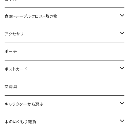
すべてのツリー
不思議の国のアリスオーナメント
スノードーム
クリスマスリース
ウォールアート（壁飾り）
オランダ
腕時計
食器・テーブルクロス・敷き物
ボールオーナメント
スノードーム（LEDライト付き）
クリスマスミュージックオブジェ（音楽付きオブジェ）
ジュエリースタンド
ハワイ
バッグ
カップ・ソーサー
アクセサリー
レースオーナメント
スノードーム（LEDライト＆音楽付き）
オルゴールタイプ
ミニトートバッグ
クリスマスイルミネーションライト
キャンドルスタンド
ネパール
スリッパ
お皿（プレート）
ピアス
ポーチ
フェルトオーナメント
すべてのスノードーム
ミュージックタイプ
オーナメントスタンド
カードスタンド
インドネシア
すべてのファッション雑貨
マグカップ
イヤリング
ポストカード
アロハオーナメント
すべてのクリスマスオブジェ
すべてのミュージックオブジェ
バリ
くま雑貨
LEDキャンドルライト
エジプト
イヤリング
テーブルクロス
腕時計
バースデーカード
文房具
すべてのオーナメント
ウォールアート(壁飾り)
ワインホルダー
フランス
ランチョンマット
ブレスレット
クリスマスカード
キャラクターから選ぶ
敷き物
コースター
インド
敷き物
ネックレス
その他のポストカード
ALOHAマプア
木のぬくもり雑貨