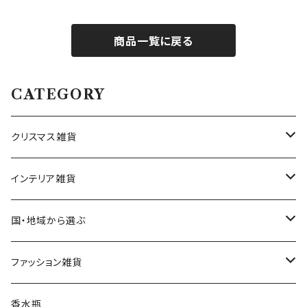
商品一覧に戻る
CATEGORY
クリスマス雑貨
ハワイアンクリスマス雑貨
インテリア雑貨
クリスマスツリー
置物・オブジェ
国・地域から選ぶ
ヌードツリー（飾りなし）
クリスマスオーナメント・飾り
小物入れ・小物置き
イタリア
ファッション雑貨
そのまま飾れるツリー
くるみ割り人形オーナメント
クリスマスオブジェ・置物
スマホスタンド
チェコ
ピアス
香水瓶