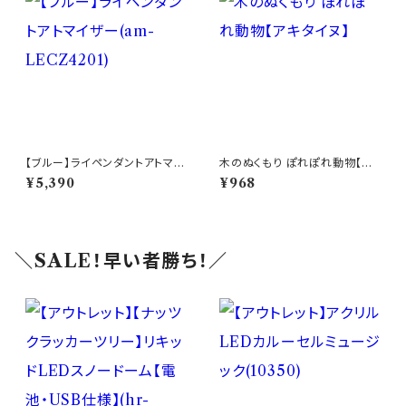
【ブルー】ライペンダントアトマイ
木のぬくもり ぽれぽれ動物【ア
ザー(am-LECZ4201)
キタイヌ】
¥5,390
¥968
＼SALE！早い者勝ち！／