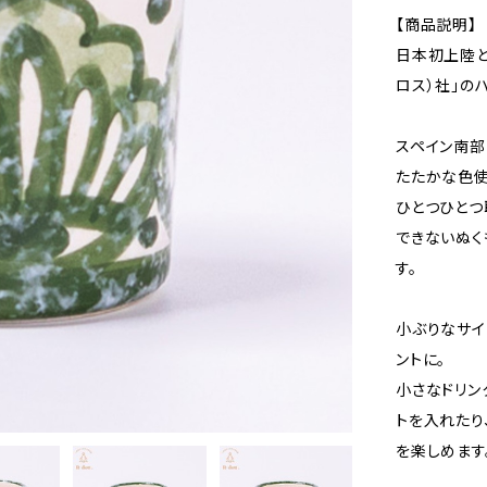
【商品説明】
日本初上陸と
ロス）社」の
スペイン南部
たたかな色使
ひとつひとつ
できないぬく
す。
小ぶりなサイ
ントに。
小さなドリン
トを入れたり
を楽しめます