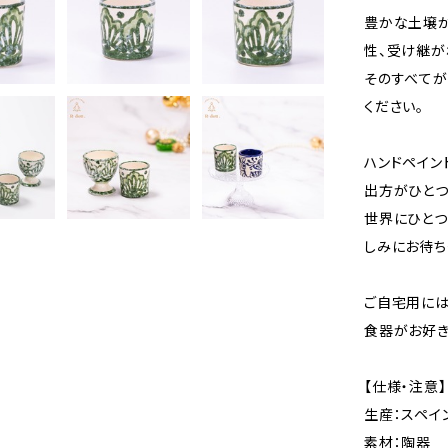
豊かな土壌か
性、受け継が
そのすべてが
ください。
ハンドペイン
出方がひとつ
世界にひとつ
しみにお待ち
ご自宅用には
食器がお好き
【仕様・注意】
生産：スペイ
素材：陶器