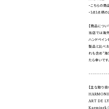
・こちらの商
・1点1点柄
【商品につい
当店では海外
ハンドペイン
製品と比べお
れも含め“海
たら幸いです
−−−−−−−−−
【主な取り扱
HARMONI
ART DE 
Kaemingk