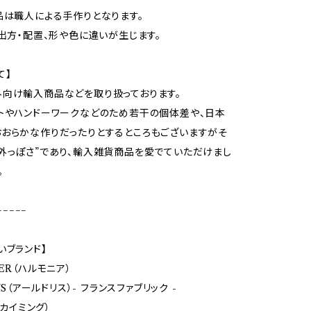
品は職人による手作りとなります。
の出方・配置、形や色に違いが生じます。
て】
向け輸入商品などを取り扱っております。
トやハンドーワークなどのため若干の個体差や、日本
おらかな作りだったりとするところもございますがそ
外っぽさ”であり、輸入雑貨商品を愛でていただけまし
。
−−−−−
いブランド】
ER（ハルモニア）
LYS（アールドリス）- フランスファブリック -
（カイミング）