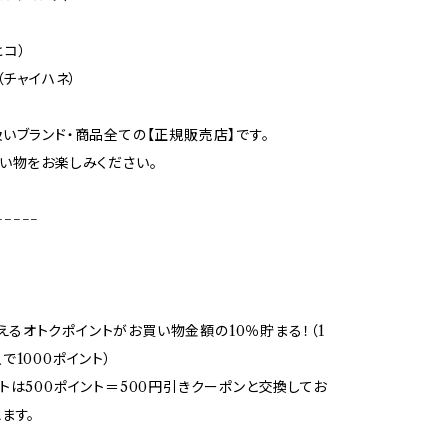
ヒコ）
（チャイハネ）
いブランド・商品全ての【正規販売店】です。
い物をお楽しみください。
−−−−−
で使えるオトクポイントがお買い物金額の10％貯まる！（1
で1000ポイント）
トは500ポイント＝500円引きクーポンと交換してお
ます。