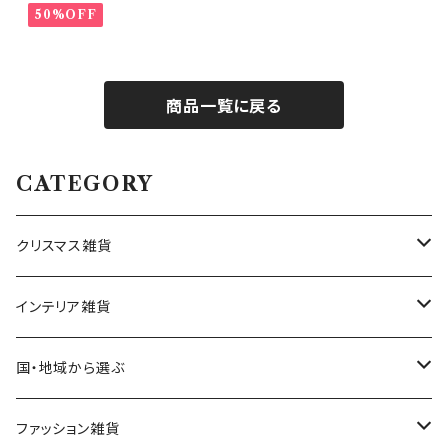
50%OFF
商品一覧に戻る
CATEGORY
クリスマス雑貨
ハワイアンクリスマス雑貨
インテリア雑貨
クリスマスツリー
置物・オブジェ
国・地域から選ぶ
ヌードツリー（飾りなし）
クリスマスオーナメント・飾り
小物入れ・小物置き
イタリア
ファッション雑貨