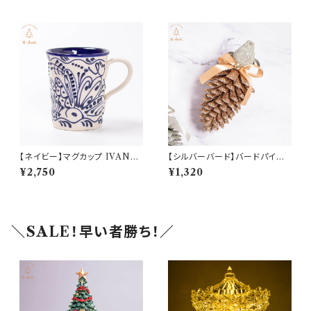
【ネイビー】マグカップ IVANR
【シルバーバード】バードパイン
OS(イバンロス)(am-LEVP46
コーンオーナメント(hr-10618-
¥2,750
¥1,320
01)
SL)
＼SALE！早い者勝ち！／