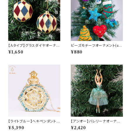
【Aタイプ】グラスダイヤオーナメ
ビーズモチーフオーナメント(am
ント(マルチ8cm)(hr-10660-
-LNBP4302)
¥1,650
¥880
A)
【ライトブルー】ヘキペンダントア
【アンオー】バレリーナオーナメ
トマイザー(am-LECZ4208)
ント(ブルー)(hr-10601-enhau
¥5,390
¥2,420
t)