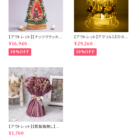
【アウトレット】【ナッツクラッカー
【アウトレット】アクリルLEDカル
ツリー】リキッドLEDスノードー
ーセルミュージック(10350)
¥16,940
¥29,260
ム【電池・USB仕様】(hr-1093
4)
30%OFF
30%OFF
【アウトレット】【既製箱無し】ロ
ーズが主役のドライフラワーブ
¥1,700
ーケ (b8527)