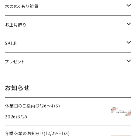
敷き物
コースター
インド
敷き物
ネックレス
その他のポストカード
ALOHAマプア
木のぬくもり雑貨
キャンドル・キャンドルスタンド
トレイ（トレー）
ギリシャ
すべての食器・テーブルクロス・敷き物
指輪
すべてのポストカード
ぽれぽれ動物
お正月飾り
キャンドル
ぽれぽれコモノ
ぬいぐるみ
オーナメントスタンド
日本
エッグホルダー
全てのアクセサリー
シロクマ親子
置物・オブジェ
SALE
キャンドルスタンド
クリスマスぽれぽれ動物
トントゥドール
クリスマスカード
イルミネーションライト
ドイツ
ミニカップ
おとぎの森のくま
すべてのお正月飾り
アウトレット
プレゼント
すべてのぽれぽれ動物
すべてのクリスマス雑貨
うさぎ雑貨
スリランカ
木のクリスマス雑貨
母の日
お知らせ
フォトフレーム・写真立て
スペイン
干支セット
休業日のご案内(3/26〜4/3)
2026/3/25
鏡
ポーランド
すべての木のぬくもり雑貨
冬季休業のお知らせ(12/29〜1/3)
ガラスベース(花瓶、燭台)
スウェーデン