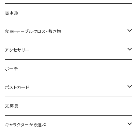
そのまま飾れるツリー
くるみ割り人形オーナメント
クリスマスオブジェ・置物
スマホスタンド
チェコ
ピアス
香水瓶
すべてのツリー
不思議の国のアリスオーナメント
スノードーム
クリスマスリース
ウォールアート（壁飾り）
オランダ
腕時計
食器・テーブルクロス・敷き物
ボールオーナメント
スノードーム（LEDライト付き）
クリスマスミュージックオブジェ（音楽付きオブジェ）
ジュエリースタンド
ハワイ
バッグ
カップ・ソーサー
アクセサリー
レースオーナメント
スノードーム（LEDライト＆音楽付き）
オルゴールタイプ
ミニトートバッグ
クリスマスイルミネーションライト
キャンドルスタンド
ネパール
スリッパ
お皿（プレート）
ピアス
ポーチ
フェルトオーナメント
すべてのスノードーム
ミュージックタイプ
オーナメントスタンド
カードスタンド
インドネシア
すべてのファッション雑貨
マグカップ
イヤリング
ポストカード
アロハオーナメント
すべてのクリスマスオブジェ
すべてのミュージックオブジェ
バリ
くま雑貨
LEDキャンドルライト
エジプト
イヤリング
テーブルクロス
腕時計
バースデーカード
文房具
すべてのオーナメント
ウォールアート(壁飾り)
ワインホルダー
フランス
ランチョンマット
ブレスレット
クリスマスカード
キャラクターから選ぶ