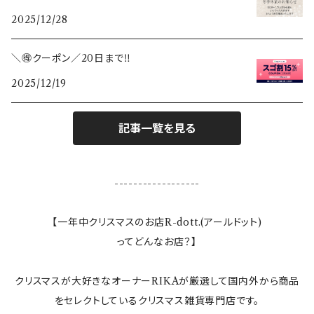
2025/12/28
カレンダー
＼🉐クーポン／20日まで‼️
2025/12/19
敷き物
ランタン
記事一覧を見る
テーブルクロス
------------------
ランプ
【一年中クリスマスのお店R-dott.(アールドット)
ってどんなお店？】
ぬいぐるみ
クリスマスが大好きなオーナーRIKAが厳選して国内外から商品
すべてのインテリア雑貨
をセレクトしているクリスマス雑貨専門店です。