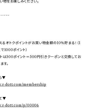
い物をお楽しみください。
−−−−−
で使えるオトクポイントがお買い物金額の10％貯まる！（1
で1000ポイント）
トは500ポイント＝500円引きクーポンと交換してお
ます。
ら▼
w.r-dott.com/membership
て▼
w.r-dott.com/p/00006