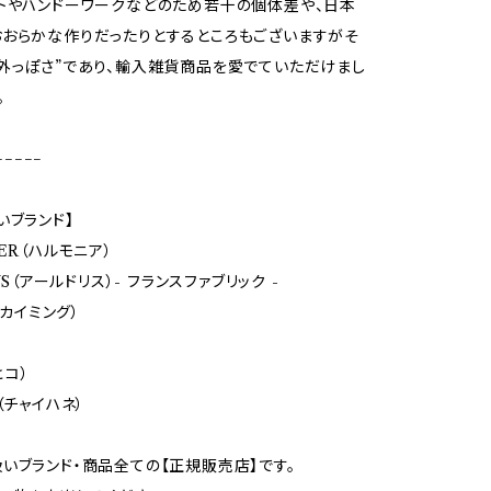
トやハンドーワークなどのため若干の個体差や、日本
おらかな作りだったりとするところもございますがそ
外っぽさ”であり、輸入雑貨商品を愛でていただけまし
。
−−−−−
いブランド】
ER（ハルモニア）
LYS（アールドリス）- フランスファブリック -
（カイミング）
ヒコ）
（チャイハネ）
いブランド・商品全ての【正規販売店】です。