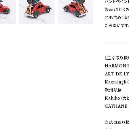
ハンドペイン
製品と比べお
れも含め“海
たら幸いです
−−−−−−−−−
【主な取り扱
HARMONI
ART DE 
Kaemingk
欧州航路
Kahiko（カ
CAYHANE
当店は取り扱