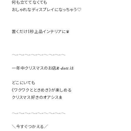
何も立ててなくても
おしゃれなディスプレイになっちゃう♡
置くだけ1秒上品インテリアに♛
𓂃𓈒𓂃𓈒𓂃𓈒𓂃𓈒𓂃𓈒𓂃𓂃𓈒𓂃𓈒𓂃
一年中クリスマスのお店𝑹-𝒅𝒐𝒕𝒕.は
どこにいても
《ワクワクとときめき》が楽しめる
クリスマス好きのオアシス𖠰
𓂃𓈒𓂃𓈒𓂃𓈒𓂃𓈒𓂃𓈒𓂃𓂃𓈒𓂃𓈒𓂃
＼今すぐつかえる／