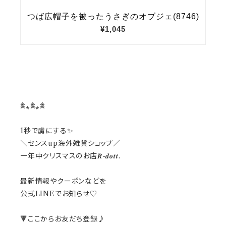
𖠰⁎𖠰⁎𖠰
1秒で虜にする✨
＼センスup海外雑貨ショップ／
一年中クリスマスのお店𝑹-𝒅𝒐𝒕𝒕.
最新情報やクーポンなどを
公式LINEでお知らせ♡
🔻ここから
お友だち登録♪