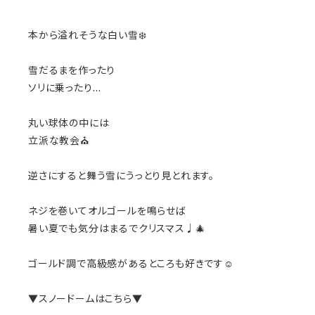
本から溢れそうな白い雪❄️
雪だるまを作ったり
ソリに乗ったり…
丸い球体の中には
立派な教会⛪️
逆さにすると舞う雪にうっとり見とれます。
ネジを巻いてオルゴールを鳴らせば
暑い夏でも気分はまるでクリスマス♩🎄
ゴールド調で高級感があるところも好きです☺️
▼スノードームはこちら▼