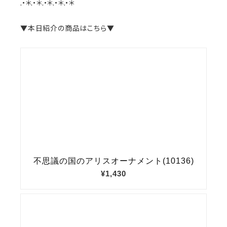
.•＊.•＊.•＊.•＊.•＊
▼本日紹介の商品はこちら▼