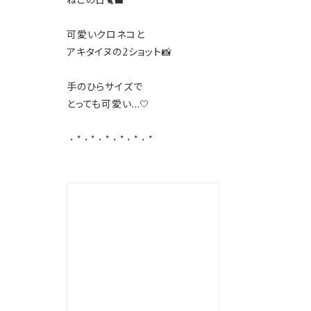
ねこの日🐈‍⬛
可愛いクロネコと
アキタイヌの2ショット📸
手のひらサイズで
とっても可愛い…🤍
・*・*・*・*・*・*