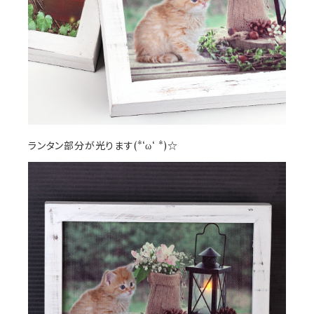
ランタン部分が光ります(*‘ω‘ *)☆